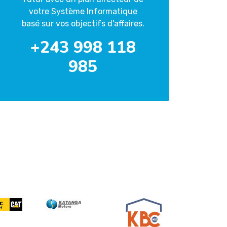
votre Système Informatique
basé sur vos objectifs d’affaires.
+243 998 118
985