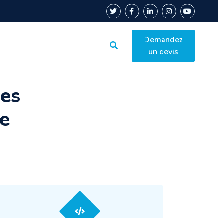
Demandez
se
Services
Contact
un devis
ues
re