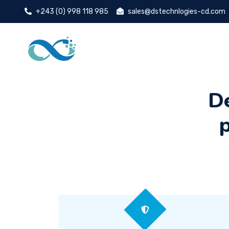
+243 (0) 998 118 985
sales@dstechnlogies-cd.com
DS TECHNOLO
De
p