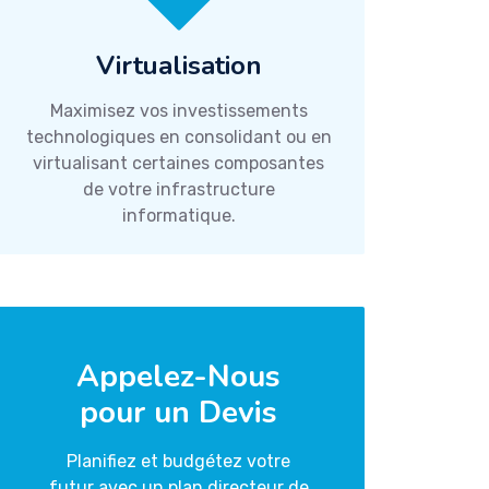
Virtualisation
Maximisez vos investissements
technologiques en consolidant ou en
virtualisant certaines composantes
de votre infrastructure
informatique.
Appelez-Nous
pour un Devis
Planifiez et budgétez votre
futur avec un plan directeur de